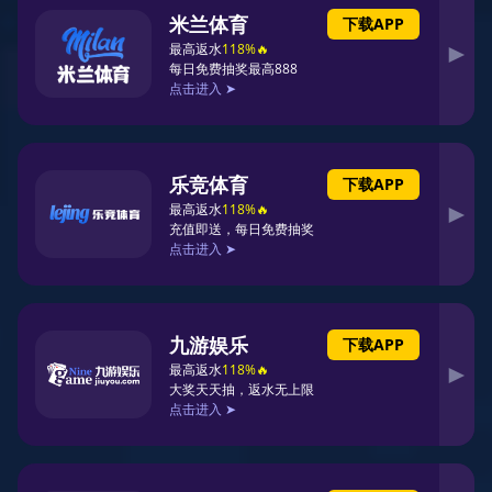
比伯心目中的足球偶像揭秘及其与明星球员的深厚友谊
2026-08-07
3 次阅读
像素画风格足球明星图像免费下载与创作指南分享