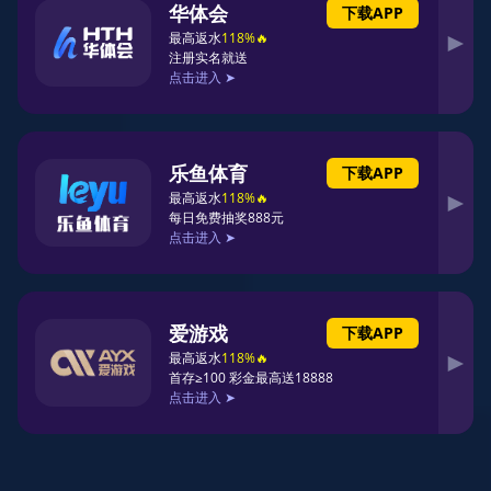
2026-08-07
3 次阅读
全球足坛巅峰对决最强五大足球明星的传奇与荣耀
2026-08-07
3 次阅读