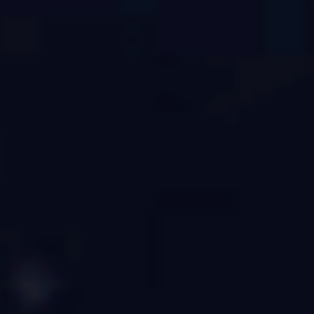
足球明星签名背后的故事与技巧揭秘，让你了解他们的
独特风格与个性
2026-07-27
23 次阅读