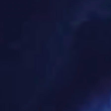
C罗亲自代言的跑步鞋助你轻松迈向足球明星的运动风
采
2026-07-31
16 次阅读
女足球明星海报素材图片展示与创意设计灵感分享
2026-07-31
16 次阅读