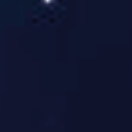
日本高个子足球明星排行榜揭晓他们的身高与成就一览
2026-08-03
15 次阅读
2023年全球现役足球明星实力排名榜揭晓谁将成为足坛
新王者
2026-08-03
11 次阅读