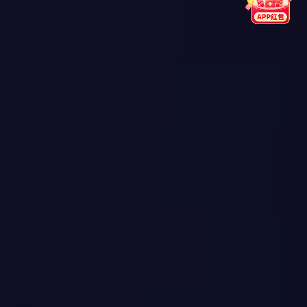
足球明星的首次亮相背后那些不为人知的故事与感动
2026-07-29
17 次阅读
如何在王者足球中修改明星球员的名字技巧与步骤详解