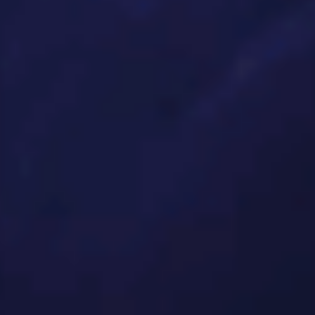
美国足球明星的崛起与影响力分析：谁是最受欢迎的球
员
2026-07-30
22 次阅读
英格兰足球传奇人物回顾揭秘最有名足球明星的辉煌历
程与成就
2026-07-30
18 次阅读