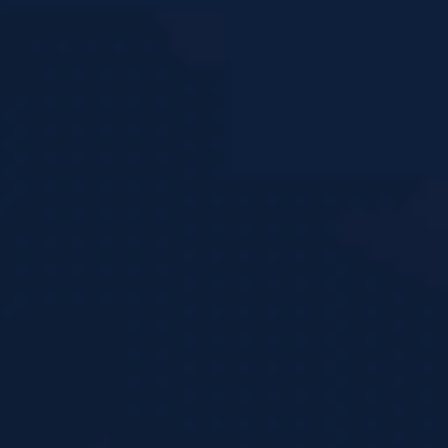
足球明星真实生活曝光令人震惊的塌房照片大揭秘
2026-08-06
5 次阅读
川传足球明星阵容全解析揭秘他们的辉煌成就与未来展
望
2026-08-06
4 次阅读