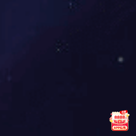
代化模式冲击格局，中游球队依靠特色化发展维持竞
争力，保级军团则展现足球世界最本真的拼搏精神。
这种多元共生的生态系统，既保证了联赛的竞技水
准，又维系着德国足球的独特魅力。
从拜仁的王者之气到柏林联合的草根逆袭，从莱比锡
的资本奇迹到弗赖堡的青训硕果，德甲球队用各自的
方式诠释着足球运动的丰富内涵。联赛在商业化与本
土化间的动态平衡，为全球足球发展提供了极具参考
价值的范本。这种既保持竞争活力又尊重足球本质的
生态体系，正是德甲长盛不衰的核心密码。