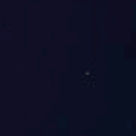
上一篇：
李伟独家分享飞盘技巧与心得体会…
下一篇：
深入分析杭州网球队的控制打法与
延伸阅读
1.
杭州足球队心理素质深度对比分析与提升策
2026-07-01
2.
青岛健身器材市场：青岛最热销的健身器材品
2026-07-11
3.
广州乒乓球队在大满贯赛事中的技术表现全
2026-07-18