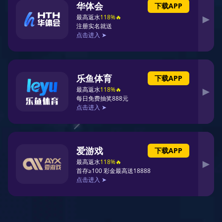
盘点德甲联赛中多支参赛球队
2026-07-05 15:44
41 次阅读
首页
/
体育快讯
德甲联赛作为欧洲五大联赛中最具活力和竞技特色的
足球赛事之一，其参赛球队的多样性和独特性构成了
联赛的核心魅力。本文将从传统豪门的深厚底蕴、新
兴力量的崛起之势、中游球队的稳定生态以及保级队
伍的抗争精神四个维度，系统盘点德甲联赛中多支参
赛球队的独特价值。通过剖析不同层次球队的运营模
式、战术风格与生存哲学，展现德甲联赛既充满激烈
竞争又保持生态平衡的独特格局，揭示德国足球文化
中传统与创新交织的深层肌理。