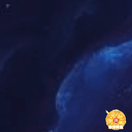
柏林联合的逆袭故事充满励志色彩，球队将工人阶级
的拼搏精神转化为战术纪律。俱乐部通过社区共建创
造独特的球迷文化，旧森林管理所球场的改建工程象
征务实发展理念。主教练费舍尔打造的团队足球哲
学，证明集体力量可以弥补资源差距。
保级军团奋力拼搏
波鸿作为升降机球队的代表，其生存策略聚焦于高效
资源利用。俱乐部通过租借豪门青训球员获取即战
力，主场火山般的助威声浪形成独特优势。教练团队
针对不同对手制定灵活战术，老将经验与新人冲劲的
结合构成保级法宝。
奥格斯堡在德甲十年间建立起务实生存哲学，球队通