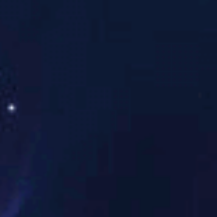
传统豪门底蕴深厚
拜仁慕尼黑作为德甲最具统治力的俱乐部，其豪门地
位建立在持续数十年的竞技成功与商业运作之上。球
队通过青训体系培养出穆勒、拉姆等本土巨星，同时
以精准引援策略吸纳莱万多夫斯基等国际顶级球员，
形成兼具本土特色与国际视野的建队模式。俱乐部在
安联球场创造的魔鬼主场氛围，以及管理层对德国足
球传统的坚守，使其成为德甲在欧洲赛场的旗帜性存
在。
多特蒙德以鲜明的黄黑风暴文化独树一帜，威斯特法
伦球场创造的世界纪录上座率彰显着俱乐部的群众基
础。球队在克洛普时代开创的高位逼抢战术深刻影响
现代足球发展，近年来通过培养哈兰德、贝林厄姆等