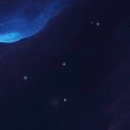
了一支优秀且富有竞
未来，我们期待武汉
我，为广大粉丝带来
标，为中国女子排球
上一篇：
南京滑板队节奏表现数据分析揭示…
延伸阅读