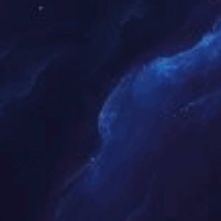
注重建立积极向上的训练氛围，通过各种活动增强队伍凝聚力。
互了解，加深情谊，这样一来，在紧张激烈的比赛期间，全队上
好的气候能够显著减轻运动员心理压力，提高他们在关键时刻做
训练计划和休息时间，使每位运动员都能保持最佳状态参与比赛
质，以及心理状态达到最佳平衡，从而为最终胜利奠定基础。因
武汉排球队取得优异成绩起到了不可或缺的重要作用。
分析揭示了武汉排球队在总决赛中的实力体现，以及各个方面相
凭借灵活多变且高效果敢的方法，使自身优势尽可能放大；从个
示自我，同时又不忘助力全局；再者，在团结合作精神熏陶下，
，无疑教练组提供战略支持及心理疏导，为全队稳定发挥提供保