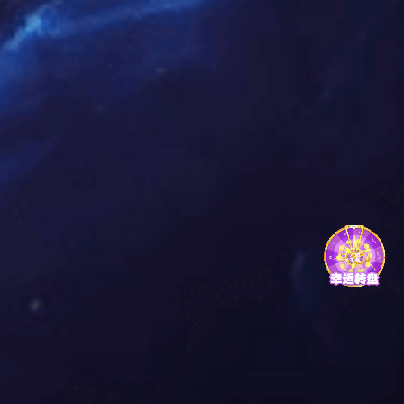
例如，他们会定期组织
下才能更加团结一致，
出正确判断和决策的概
。这样的科学管理充分
此，可以说教练团队所
辅相成的重要性。从技
人表现上看，各位主力
每一名成员都成为不可
障。这些因素交织成就