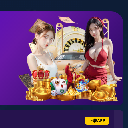
App
关于我们
体育快讯
球体育盛事
门体育项目。
容实时更新
。