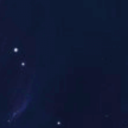
呈现武汉排球队在总决赛中的竞技状态及其背后的深厚基础。
水平分析
球队展现了高超的技战术水平，这为他们赢得比赛奠定了坚实基
变的战术，可以根据对手的防守策略及时调整。例如，他们常常
有效地提升了进攻效率。
武汉排球队同样表现出色。他们注重整体防守，不仅依赖于个别
在面对强劲对手时，能够迅速形成有效的防守阵型，以减少失分
于逆境，也能保持冷静，从容应对。
发现，该队在关键时刻的反击能力极强。他们善于抓住机会，在
得他们能够在关键局面逆转比分。因此，可以说武汉排球队凭借
念与激情。
人技术能力