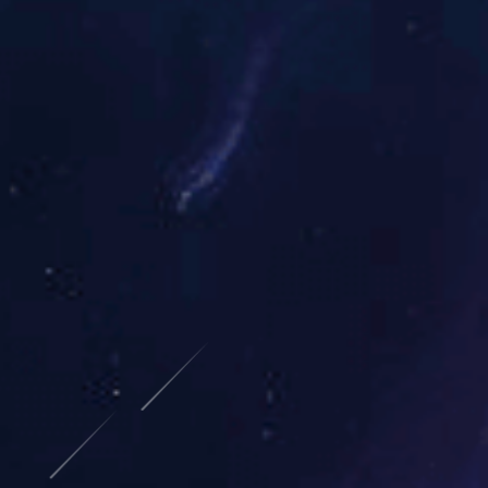
除了整体战术之外，
发挥出色，其中包括
巧，例如风格迥异的
以主攻手为例，他在
对于场上形势变化敏
的得分效率，同时也
此外，一名优秀的二
力，以适应瞬息万变
比赛节奏。正是这些
出。
3、团队协
团队协作是体育竞技