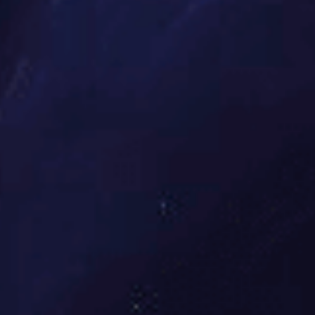
创的跨年龄组对抗机制，让年轻球员提前适应高强度
比赛节奏。布伦特福德则另辟蹊径，用数学模型筛选
潜力股，证明小球会也能玩转人才战争。
总结：
伦敦足球的繁荣景象，本质上是多元文化碰撞的产
物。七支英超球队如同北斗七星，在首都天空勾勒出
独特的竞技星座。从维多利亚时代的工人阶级运动，
到全球化时代的商业帝国，每支球队都在历史长河中
刻下专属印记。这种既竞争又共生的关系，构成了伦
敦足球最迷人的矛盾统一体。
当布伦特福德用大数据颠覆传统，当阿森纳在艺术足
球道路上艰难求索，当切尔西在资本游戏中寻找新平
衡，伦敦足球始终保持着自我革新的勇气。这座城市