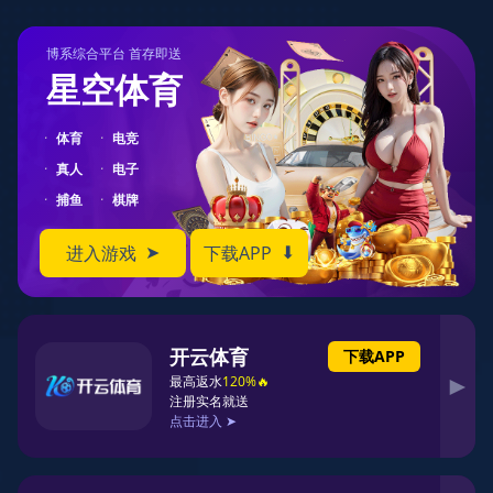
立即注册
华体会体育
带您畅享全球体育
盛事
专业平台，数据精准，
高清直播
覆盖热门体育项
目。
聚焦足球、篮球、电竞等赛事，
每日内容实时更
新
。
极速访问
下载APP