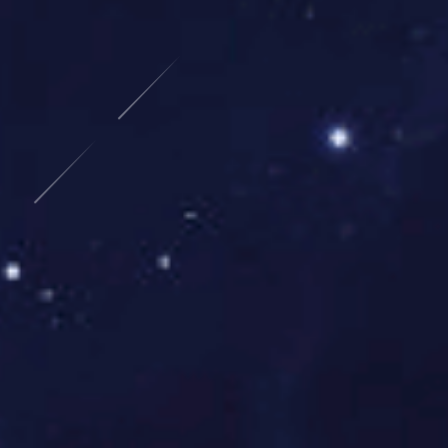
锤精神与码头文化深度绑定。伦敦碗球场承接奥运遗
产后，将传统英式足球的硬朗风格与现代娱乐体验结
合，成为新世代球迷的朝圣地。米尔沃尔虽处英冠，
其球迷的狂热程度仍是伦敦足球不可忽视的力量。
北伦敦双雄占据城市制高点，酋长球场与托特纳姆热
刺球场遥相呼应，形成现代足球建筑的巅峰对话。阿
森纳的伊斯灵顿社区学院与热刺的哈林盖青训基地，
如同两条并行的血管，持续为英格兰足球输送新鲜血
液。
德比恩怨与竞技博弈
北伦敦德比堪称英超最火爆的对抗，两队百年恩怨早
已超越足球范畴。从索尔·坎贝尔的叛逃事件到凯恩的
忠诚抉择，每个转折点都牵动着数百万人的心跳。这