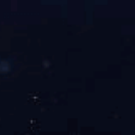
7.
川传足球明星阵容全解析揭秘他们的辉煌成
2026-08-06
8.
独特风格与魅力并存的足球明星们展现个性
2026-08-02
App下载
关于我们
隐私政策
服务协议
网站地图
认识 华体会体育
华体会体育（hth.com）HTH官方网站致力于打造专业可靠的在线服
务环境，hth华体会体育官网、登录、入口、网页版、手机app下
载、最新注册链接配置完善，hth体育支持快速进入与便捷操作，平