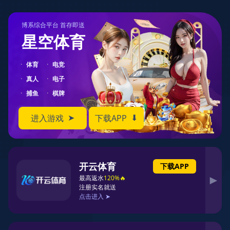
立即注册
华体会体育
带您畅享全球体育
盛事
专业平台，数据精准，
高清直播
覆盖热门体育项
目。
聚焦足球、篮球、电竞等赛事，
每日内容实时更
新
。
极速访问
下载APP