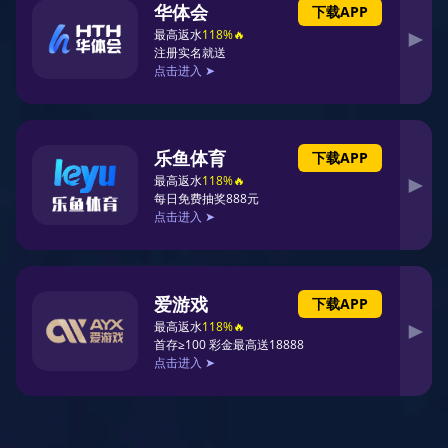
耐克赞助的意甲球队盘点
2026-06-13 16:32
36 次阅读
首页
/
体育快讯
作为全球顶尖运动品牌之一，耐克与足球领域的深度
绑定早已成为体育商业合作的典范。在意甲联赛中，
耐克通过精准的战略布局，与多家俱乐部建立起长期
稳定的合作关系。这些合作不仅体现在球衣赞助层
面，更延伸至青训体系、科技研发和品牌文化传播等
多个维度。本文将从耐克赞助的意甲豪门历史渊源、
球衣设计理念、商业价值创造及区域市场影响四个角
度切入，通过具体案例分析，揭示运动品牌与顶级联
赛俱乐部协同发展的深层逻辑。