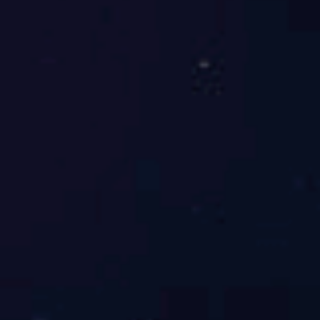
延伸阅读
1.
丹德农市与海德堡联的激烈对决展现足球魅
2026-07-16
2.
河北华夏与广州恒大激战回顾双方表现与战
2026-06-19
3.
足球明星时尚穿搭大揭秘引领潮流的运动风
2026-07-24
4.
武汉排球队在全国排球灵活性排行榜中荣获
2026-08-06
5.
2023年全球现役足球明星实力排名榜揭晓谁
2026-08-03