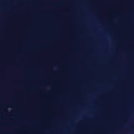
衍生收入。限量发售的AJxJuventus训练鞋将篮球鞋底
纹与俱乐部盾徽结合，二级市场溢价常达300%。都灵
旗舰店内设置的虚拟试衣镜和AR战术板，将实体消费
转化为沉浸式品牌体验。
国际米兰在印尼市场的球衣销量通过耐克渠道增长
217%，耐克利用其东南亚供应链优势，在雅加达开设
定制工坊。消费者可在三小时内获得印有当地语言专
属助威口号的个性化球衣，这种本土化策略使俱乐部
社交媒体互动量提升4倍。
耐克为亚特兰大设计的社区联名计划颇具创新，邀请
贝尔加莫艺术家创作限定版球衣图案。每售出一件特
别版球衣即向当地青训营捐赠5欧元，这种公益营销
策略既提升品牌美誉度，又强化俱乐部与社区的情感