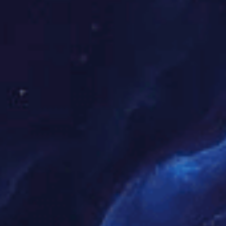
正因如此，当抢回控盘后，西安飞盘队往往会迅速展
开反击。他们利用预判能力迅速转移阵型，将注意力
集中到推进端，而不是停滞于过度防守上，这样既能
保证防线安全，又能给攻击手提供充分支援，提高反
击效率。
综上所述，通过实施区域覆盖与有效的防守反击策
略，西安飞盘队在应对各种状况时展现出了极大的灵
活性和适应能力，为取得胜利提供了坚实保障。
4、心理素质及团队默契
优秀的心理素质是任何体育竞技活动中不可或缺的一
部分。在激烈竞争环境下，西安飞盘队注重培养运动
员的心理韧性，使他们能在压力之下冷静思考并做出
正确决策。同时，在关键时刻保持沉着，也让他们更