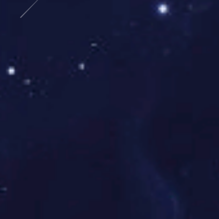
置，更是在瞬息万变中判断何时切入、何时外切，以
达到最优效果。
因此，通过合理运用快速传球与智能跑位，西安飞盘
队能够最大程度地掌控比赛节奏，在短时间内创造出
更多得分机会，并且提高了整个球队对于复杂局面的
处理能力。
3、区域覆盖与防守反击
区域覆盖作为一种重要战术，可以帮助西安飞盘队在
对抗强大敌手时保持相对稳健。在这种打法下，每个
球员都有明确的位置职责，通过彼此间良好的沟通和
协作，有效地限制了对方进入危险区。这种方式不但
增强了球队防守，同时也为随后的反击创造了条件。