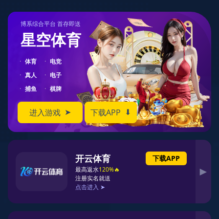
立即注册
华体会体育
带您畅享全球体育
盛事
专业平台，数据精准，
高清直播
覆盖热门体育项
目。
聚焦足球、篮球、电竞等赛事，
每日内容实时更
新
。
极速访问
下载APP