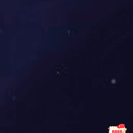
一场精彩绝伦的足球盛宴，也是一次深刻理解足球战
略与技巧的重要机会。从两个队伍不同风格及表现来
看，各自都还有进一步提升空间，这也使得今后的对
决更加令人期待。
希望两支球队能够从此次交锋中汲取教训，不断完善
自身，实现新的突破。不论是争冠还是保级，每一轮
赛事都是一个新的挑战，相信他们会用实际行动回馈
广大球迷！
上一篇：
和平精英巨献：深入了解LNG技术背…