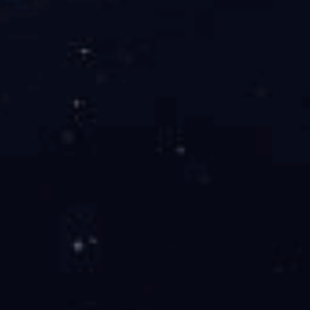
App下载
关于我们
隐私政策
服务协议
网站地图
认识 华体会体育
华体会体育（hth.com）HTH官方网站致力于打造专业可靠的在线服
务环境，hth华体会体育官网、登录、入口、网页版、手机app下
载、最新注册链接配置完善，hth体育支持快速进入与便捷操作，平
台涵盖足球联赛动态、篮球赛事分析及多类体育资讯内容，满足用户
多样化需求。
地址
support@sdllrx.com
合作 / 推荐平台
内容由 华体会体育 独家提供，版权归属本平台，严禁未授权复制或
镜像。