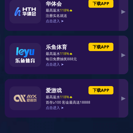
河北华夏与广州恒大激战回顾
双方表现与战术分析
2026-06-19 14:52
44 次阅读
首页
/
体育快讯
本文将对河北华夏与广州恒大之间的激战进行回顾，
分析双方在比赛中的表现及战术布局。河北华夏以其
稳健的防守和快速反击著称，而广州恒大则凭借强大
的进攻火力和丰富的比赛经验而闻名。这场比赛不仅
是两队实力的较量，更是战术思维的碰撞。接下来，
我们将从四个方面详细阐述这场比赛，包括球队整体
表现、关键球员分析、战术布局以及未来展望，力求
为读者呈现一幅生动的足球竞技画面。