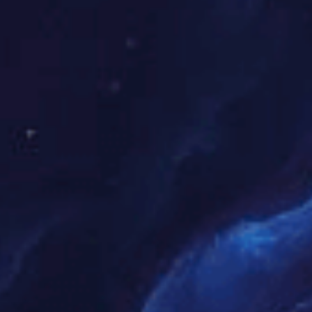
相比之下，广州恒大则选择了一种更具侵略性的433
阵型，以加强中前场人数。在这样的配置下，他们可
以通过多点开花来撕扯对方防线，同时增强中路控制
力。然而，在实际执行过程中，他们偶尔出现人员站
位不合理的问题，使得在推进过程中遭遇到抵抗时难
以形成有效配合。
总体来看，两队均有自己的战术理念，并且在比赛中
努力贯彻。但由于临场调整不足，以及彼此之间良好
的适应能力，使得两队难以实现预期效果。在未来赛
事中，这些细节问题若能得到改善，将会极大提升各
自竞争力。
4、未来展望