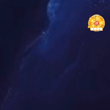
此次交锋后，河北华夏需要认真总结自身短板，例如
如何更加灵活地运用边路进攻以及提升最后一传质
量。同时，加强替补席深度也是必不可少的一环，以
便应对长时间赛季所带来的体能消耗。此外，在心理
素质方面也需进一步锻炼，以便面对强敌时更有底
气。
至于广州恒大，他们作为老牌劲旅，应继续发挥自身
优势，通过更多年轻血液注入提升整体竞争力。同
时，要注意调整战术灵活性，根据不同对手及时变换
打法，以增加胜算。只有这样才能巩固他们在联赛中
的霸主地位，并实现更高目标。
总结：
综上所述，本场河北华夏与广州恒大的较量，不仅是