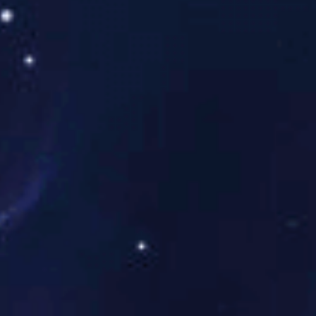
1、球队整体表现
在这场激烈的对抗中，两支球队都展示了各自独特的
风格。河北华夏在开局阶段采取了相对保守的策略，
通过严密的防线来抵挡广州恒大的攻击波。他们利用
中场球员积极拼抢，试图通过断球后迅速发起反击。
然而，面对恒大的高压逼抢，他们在传球和控球方面
显得略有不足。
反观广州恒大，则展现出了老牌劲旅应有的气势。他
们持续施加压力，以控制比赛节奏为核心，通过快速
传递和前插跑动制造机会。尽管华夏在防守上做了一
定工作，但恒大的进攻质量依旧令他们倍感压力，多
次威胁到对方的大门。