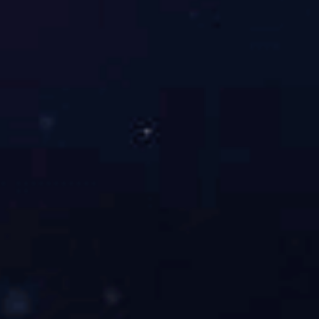
5.
英超球队欧战：英超球队在欧洲赛场的表现与
2026-06-14
6.
高水平棒球比赛中的数据分析与决策支持
2026-06-26
7.
足球明星身价的评估标准与市场因素解析及
2026-07-17
8.
赛后复盘分析BLG与RNG对决状态及未来发展
2026-07-03