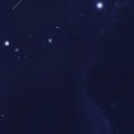
置和职责。同时，通过观看优秀选手的视频，激发他
们学习先进技巧和思维方式。
模拟对抗则是另一项重要训练内容。在这种高强度、
高频率的小组对抗中，选手们能够迅速适应不同对手
带来的压力，并磨炼自己的反应能力及决策能力。这
种贴近真实比赛情境的训练方式，使得他们在正式比
赛时更加游刃有余，有效提升了整体防守质量。
3、心理素质的提升
除了身体素质和技术外，心理素质也是影响滑板运动
表现的重要因素。南京滑板队意识到，在高压环境下
保持冷静至关重要，因此他们特别注重心理素质培
训。