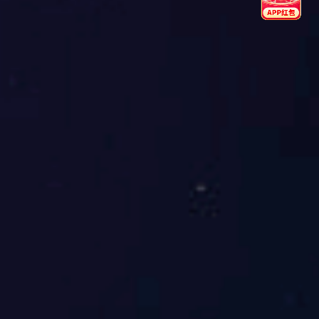
球员年度比赛数据分析与趋势
延伸阅读
1.
成都篮球队配合变革引发热议球迷期待新战
2026-06-07
2.
全球足球巨星风采揭秘：他们的成就与传奇故
2026-07-19
3.
黄圣依与足球明星亲密合影展现运动与魅力
2026-07-30
4.
足球运动的国际化发展与市场竞争格局
2026-06-15