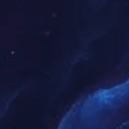
教练组邀请专业心理辅导老师，为队员们开展一系列
心理建设课程，包括压力管理、自信心建立等方面。
通过这些课程，运动员们学会如何调整自己的心态，
以便在关键时刻做出正确判断，从而增强防守效果。
同时，在赛季前期，南京滑板队还会进行多场友谊
赛，让球员们提前体验竞争氛围。在这些比赛中，他
们可以逐步适应紧张局势，提高临场处理问题的能
力，这是锻炼心理素质的一种有效方式。
4、实战演练的有效性
Nanjing 滑板队非常重视实战演练，通过不断参加各
种赛事来检验自身所学。在面对不同类型对手时，他
们总结经验教训，不断完善自己的战术体系，从而提
高整体防守水平。