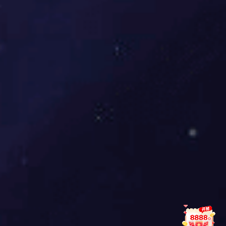
路上取得了一系列显著成果。从团队协作到技术创
新，再到心理建设及实战演练，每一个环节都显示出
其系统性和科学性，为球队整体实力提升提供了有力
保障。
未来，希望南京滑板队继续保持这种积极探索精神，
不断完善自身，以实现更高目标。同时也期待将来能
看到更多这样的优秀球队，通过不断努力推动我国滑
板运动的发展！
上一篇：
武汉排球队技术实力强劲荣登全国…
下一篇：