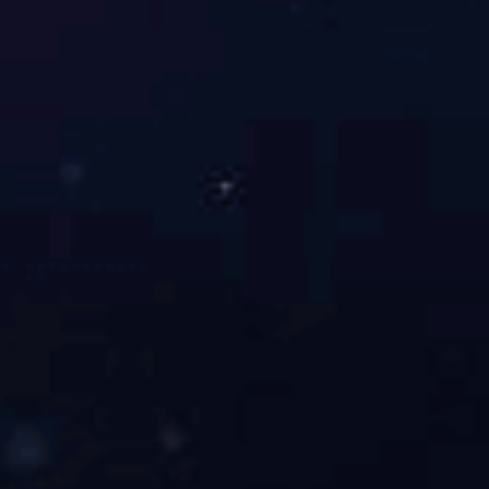
5.
足球明星与球迷亲密互动的精彩瞬间与感人
2026-07-20
6.
重庆街舞队的阵地战揭秘：深度解析街舞文化
2026-06-30
7.
专访王静揭秘排球成功背后的心路历程与训
2026-07-25
8.
高水平棒球比赛中的数据分析与决策支持
2026-06-26
App下载
关于我们
隐私政策
服务协议
网站地图