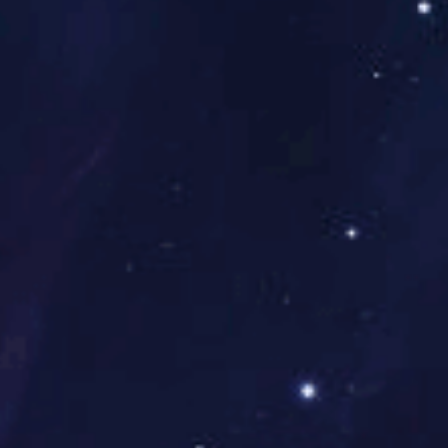
位逼抢和快速转换的现代战术，这与意甲强调阵型保持和防守反
组赛中，曼城对阵亚特兰大的比赛控球率达到72%，成功将比赛节
球队常陷入被动防守，难以发挥组织严密的阵地战优势。
意甲的关键手段。统计显示，英超球队场均传中次数比意甲多出
物浦2020年对阵那不勒斯的比赛中，阿诺德单场送出12次威胁
球队的边路防守更多依赖协防，面对英超的持续冲击往往顾此失
同样显著。英超球队近五年对阵意甲的定位球得分占比达34%，
1年超级杯对阵尤文图斯时的长传助攻，展现了英超球队从门将位
定位球更多用于防守解围而非进攻威胁。
力支撑体系
其球队提供了强大的经济后盾。2023年英超转播收入达32亿英镑
在转会市场，英超球队近五年对意甲球队的净投入多出18亿欧