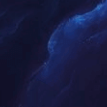
传统派系教练。2023年欧冠决赛曼城对阵国际米兰的较量，瓜
队的防守铁桶阵，展现出战术创新的决定性作用。
人才储备。英超球队在南美、非洲建立的200余个卫星青训基
球队的球探网络仍集中在欧洲传统足球国家。布莱顿从厄瓜多尔
例，凸显英超在人才发掘体系上的领先。
的优势是系统性竞争力的集中体现。从商业运营到青训体系，从
全方位的竞争优势。这种差距不仅反映在胜负数据上，更深刻影
当曼城用大数据分析破解AC米兰的防守体系时，展现的是现代
智慧与防守艺术的独特价值，尤文图斯2023年欧联杯淘汰阿森
着美国资本对罗马、AC米兰的持续投入，以及意大利新生代教