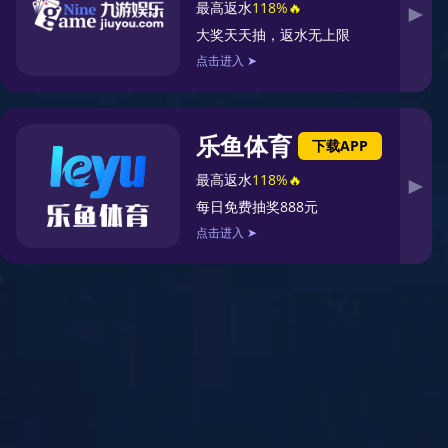
队的优势与战绩
商业价值、竞技强度和
风格差异、经济实力支
欧冠、欧联杯等赛事中
兴的可能性与挑战。