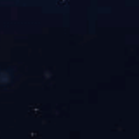
2026-08-06
7.
中国血统足球明星的传奇故事与他们的辉煌
2026-08-01
8.
英格兰足球传奇人物回顾揭秘最有名足球明
2026-07-30
App下载
关于我们
隐私政策
服务协议
网站地图
认识 华体会体育
华体会体育（hth.com）HTH官方网站致力于打造专业可靠的在线服
务环境，hth华体会体育官网、登录、入口、网页版、手机app下