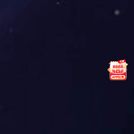
总之，要想重拾荣耀，不仅需要团结一致，更需要每
个环节精细化管理，使整个团队朝着同一个目标前
行。希望经过努力后，我们能再次看到那个充满斗志
与活力、持续给我们带来惊喜与欢乐的 V5 战队！
上一篇：
皇家马德里上赛季欧冠表现全解析…
下一篇：
西甲联赛积分榜雪缘园数据解析