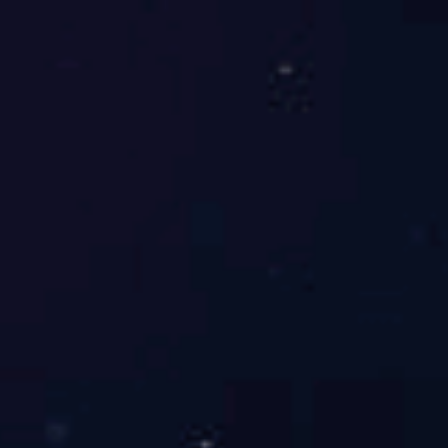
延伸阅读
1.
DOTA2热议EDG战队配合问题引发玩家热烈讨
2026-06-25
2.
飞盘与梦想交织的旅程：杨强的深度对话与人
2026-07-08
3.
足球明星的英语表达及其在国际舞台上的影
2026-07-20
4.
数据分析揭示WE战队在赛事中的节奏表现与
2026-06-22
5.
WE在世界大师赛中的节奏表现分析与战术解
2026-06-15
6.
川传足球明星阵容全解析揭秘他们的辉煌成