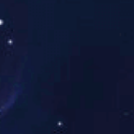
供实用建议，同时也为未来相关研究提供启示。
1、团队氛围与心理支持
团队氛围在极限运动中扮演着重要角色，它直接影响
到队员们的心态和表现。在杭州极限运动队中，良好
的团队氛围能够让每位成员感受到归属感，从而降低
他们在比赛中的焦虑感。积极的互动和相互鼓励成为
了推动队员们不断进步的重要动力。
此外，教练和队友之间的支持也是关键因素。当队员
面临重大挑战或失利时，来自他人的理解和鼓励会帮
助他们更快地走出低谷。这种心理支持不仅能够增强
个体自信心，还能提高团队凝聚力，使得整个团队更
具竞争力。