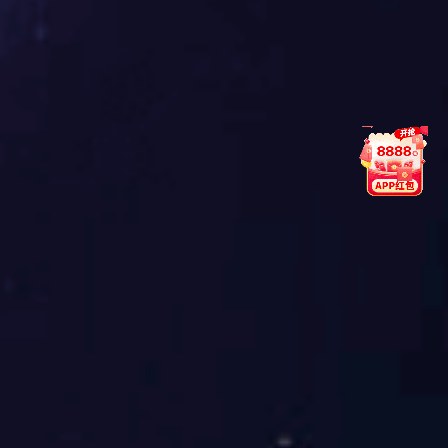
机会。
上一篇：
高水平棒球比赛中的数据分析与决…
下一篇：
飞盘技术排行榜揭晓成都飞盘队荣
延伸阅读
1.
马德里竞技与蔚山现代的精彩对决结果揭晓
2026-07-14