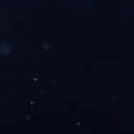
8.
英超球队的最强阵容回顾与分析
2026-06-03
App下载
关于我们
隐私政策
服务协议
网站地图
认识 华体会体育
华体会体育（hth.com）HTH官方网站致力于打造专业可靠的在线服
务环境，hth华体会体育官网、登录、入口、网页版、手机app下
载、最新注册链接配置完善，hth体育支持快速进入与便捷操作，平
台涵盖足球联赛动态、篮球赛事分析及多类体育资讯内容，满足用户
多样化需求。