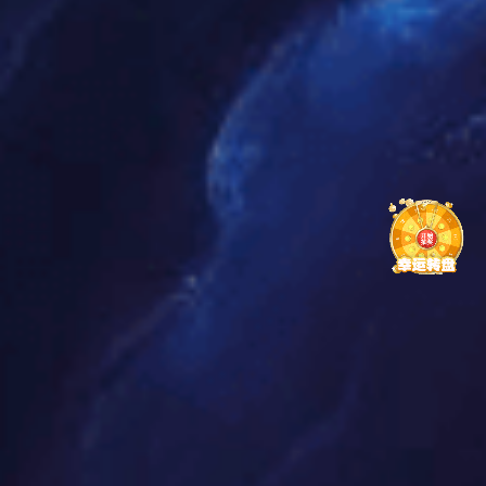
个展示和反思的平台。通过交流各自经历过的问题以
及解决方案，不仅促进了彼此间的信息共享，也使得
每位成员都有机会从他人的成功或失败中汲取教训。
此外，建立学习机制对于持续改进也至关重要。通过
定期举行培训班、讲座等形式，引入专业心理辅导人
员，为队员提供系统性的知识，从而培养他们处理各
种复杂情况所需的能力。这种理论结合实践的方法，
有助于进一步提高整个团队的综合素质。
Total experience in extreme sports is often
accumulated through trial and error, but a
structured learning approach can speed up this
process. Through mutual encouragement and
collective growth, the psychological quality of the