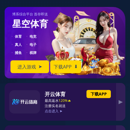
立即注册
华体会体育
带您畅享全球体育
盛事
专业平台，数据精准，
高清直播
覆盖热门体育项
目。
聚焦足球、篮球、电竞等赛事，
每日内容实时更
新
。
极速访问
下载APP