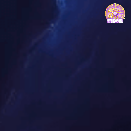
如今已走过多年风雨旅程的李丽，对于未来充满憧憬
与希望。虽然仍然面临许多未知挑战，但她坚信只要
保持热爱，坚持奋斗，就一定能够实现更高目标。近
期，她计划参加国际赛事，希望能够借此机会将自己
的实力推向一个新高度，同时争取更多与国际顶尖选
手对抗锻炼自身能力。
总结：
回顾整个过程中，我们看到的是一个普通女孩如何通
过顽强拼搏走向辉煌舞台，所以说奋斗本身就是一种
美德，也是通往成功的重要途径。而正是因着这种坚
持不懈、不轻言放弃精神，让我们明白梦想并非遥不
可及，只需用行动去追逐它。此外，通过李丽的一系
列经历，我们还可以领悟到支持者的重要性，他们如