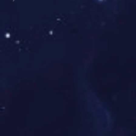
她在校内各项比赛中崭露头角，引起了教练和专业人
士的注意。
经过几年的刻苦训练，李丽获得了参加全国青少年网
球锦标赛的资格。在这次比赛中，她不仅展现出了过
人的实力，还结识了许多优秀选手，为自己今后的职
业生涯铺平了道路。这一次经历让她更加坚定了继续
前行的决心，也让更多人看到了她未来的发展潜力。
3、职业发展的坎坷
进入职业网球界后，李丽面临着全新的挑战，包括伤
病、心理压力以及来自外界的不理解等。在一次重要
赛事之前，她因伤不得不缺席比赛，那段时间几乎让
她陷入绝望。但即便如此，她依旧未曾放弃，对未来
充满信心。