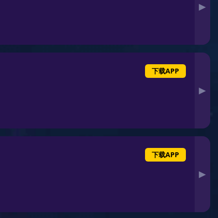
守体系与战术解析：街舞战术
2026-06-20 17:56
43 次阅读
首页
/
体育快讯
的防守体系与战术进行深入分析，重点探讨了街舞战术的创新与
的防守体系进行解析，揭示其在比赛中的有效性和灵活性。其次
多样化战术，包括如何通过团队配合来增强整体防守能力。此外
团队凝聚力的影响。最后，文章总结了武汉街舞队在战术创新方