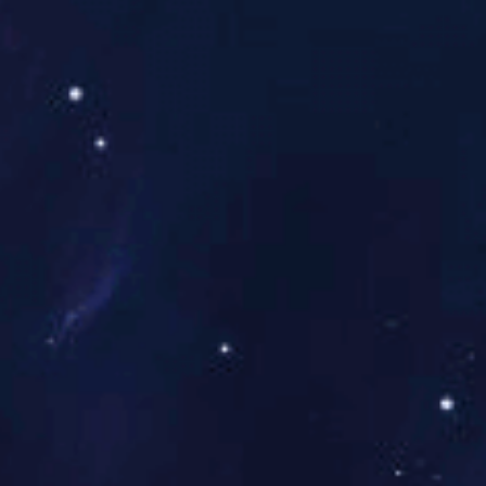
一些思考和建议。
舞队的防守体系
系以其灵活性和创造性著称。在众多表演和比赛中，他们展现出
效地抵御对手的进攻。这一体系强调个人技术与集体配合之间的
力，还能在团队中发挥重要作用。
队在实施防守时，会通过不同的位置安排来形成层次分明的防线
选手的特点调整站位，从而有效封堵进攻路线。这种动态调整使
守状态。
心理素质训练，以增强成员在高压环境下保持冷静和专注。这种
整个团队带来了稳定感，使他们能够更好地执行战术意图。
新与实践探索
汉街舞队不断进行战术创新，以适应新的挑战。他们尝试融合不