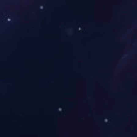
延伸阅读
1.
足球明星签名背后的故事与技巧揭秘，让你
2026-07-27
2.
马德里竞技与蔚山现代的精彩对决结果揭晓
2026-07-14
3.
重庆CBA球队北控的发展历程及现状分析
2026-06-24
4.
武汉排球队在全国排球灵活性排行榜中荣获
2026-08-06
5.
鹿晗在微博上关注的足球明星有哪些他们的
2026-08-02