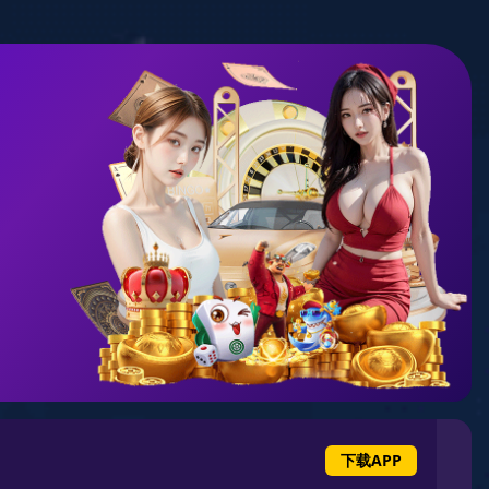
App
关于我们
体育快讯
球体育盛事
门体育项目。
容实时更新
。