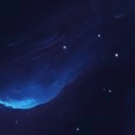
总而言之，武汉街舞
竞争力。他们不仅关
脱颖而出，实现自我
未来，面对日益激烈
化浪潮中立足，并进
旅程里继续书写辉煌
上一篇：
西甲联赛直播电视频道及收视指南…