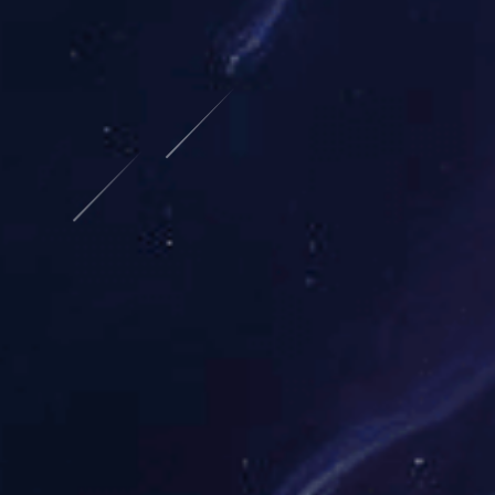
等元素，在传统基础
多彩。
例如，在团体表演时
种分工合作方式，让
同时，这种创新并不
项目结合，共同探讨
3、文化背
无论是防守体系还是
市，其丰厚的人文底
织，为他们提供了丰
此外，团队内部积极
增强了彼此间信任感