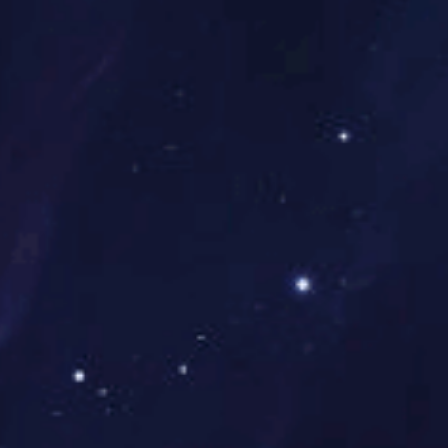
上进行大胆改编。此外，他们也借鉴其他运动项目的一些策略，
，武汉街舞队通过创造性的分组，使得每个小组都有明确任务，
他们能够快速反应于赛场情况，同时也让观众享受到更多元化的
仅限于技术层面，更延伸到了训练方法。如定期开展跨界合作，
新的表现方式，这种开放式态度为他们提供了更多灵感，也促进
景与团队凝聚力
战术创新，都离不开深厚的文化背景支撑。武汉作为一个历史悠
蕴给这支街舞队带来了无限创作动力。当地独特的民俗文化以及
富素材，让他们在创作上更加游刃有余。
营造一种包容和鼓励氛围，让每位成员都能自由表达自己的见解
，也提升了整个团队凝聚力，使每个人都能全身心投入到集体目