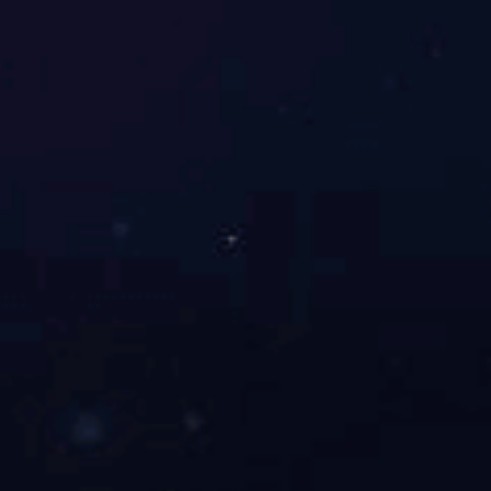
业
App下载
关于我们
隐私政策
服务协议
网站地图