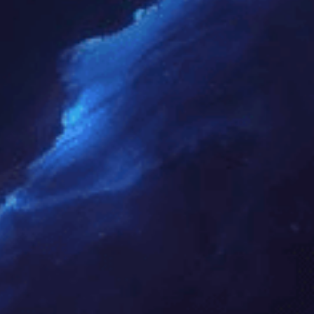
，从而促使技能水平不
际交流，通过参加国际
享给更广泛的人群，让
估自身表现，从而制定
其向更高水平迈进。
未来的发展铺平道路。
舞文化做出更大贡献。