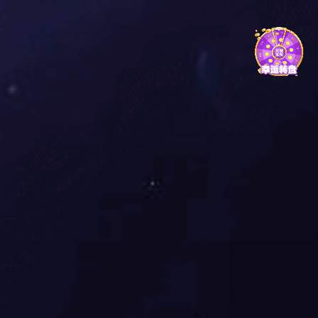
新战术，不断提升自身
他们能够在激烈竞争中
新鲜血液，以便在国际
无限的小组，在今后的
下一篇：
DOTA2团队协作排名新突破FPX展现