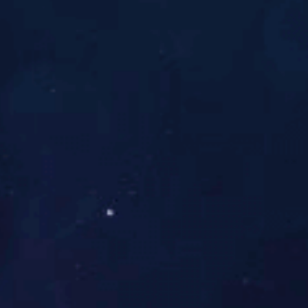
独特的风格，通过快速
平衡，使得每位成员不
。例如，在面对强敌
得他们能够迅速适应变
心理上的准备，不仅提
同风格，如嘻哈、锁舞