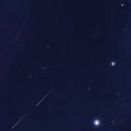
最后，FPX战队通过不断地复盘与总结，提高了整体
战斗力。他们会定期召开会议，对比赛过程进行反
思，通过分析各项数据来找出不足之处并加以改进。
这种积极向上的态度为他们奠定了坚实的发展基础。
2、灵活多变战术
在DOTA2这款极具策略性的游戏中，灵活多变的战术
往往是决定胜负的重要因素。FPX战队深谙此道，他
们能够根据对手及局势及时调整自己的战略布局。这
种灵活性使得他们在赛事中的表现更加不可预测，让
对手难以捉摸。
具体来说，FPX擅长利用英雄选择上的变化来迷惑对
方。例如，在重要比赛中，他们可能会选择一些冷门
英雄，以出其不意攻其不备。这种策略不仅能够有效